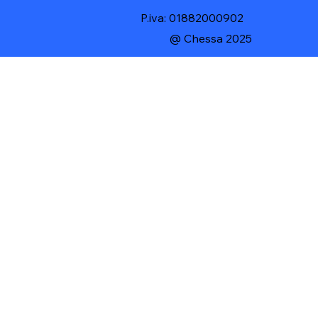
P.iva: 01882000902
@ Chessa 2025