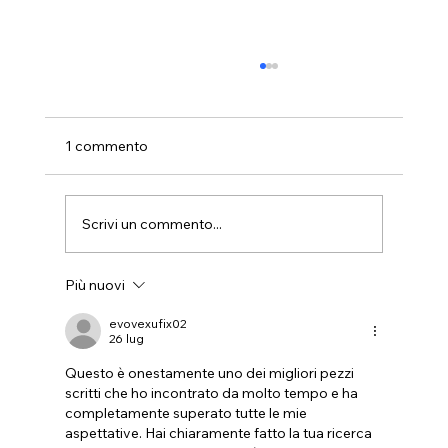
1 commento
Scrivi un commento...
Più nuovi
RITORNO VENOSO POLMONARE
ANOMALO TOTALE
evovexufix02
26 lug
Questo è onestamente uno dei migliori pezzi 
scritti che ho incontrato da molto tempo e ha 
completamente superato tutte le mie 
aspettative. Hai chiaramente fatto la tua ricerca 