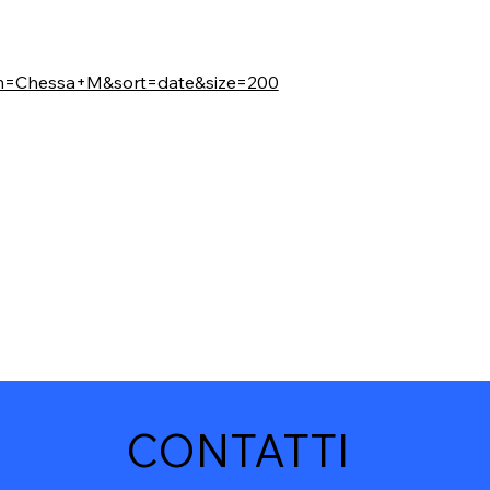
erm=Chessa+M&sort=date&size=200
CONTATTI