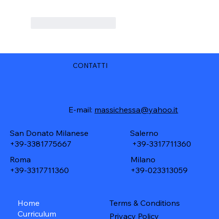
Mi piace
Rispondi
CONTATTI
E-mail:
massichessa@yahoo.it
Salerno
San Donato Milanese
+39-3317711360
+39-3381775667
Roma
Milano
+39-3317711360
+39-023313059
Home
Terms & Conditions
Curriculum
Privacy Policy