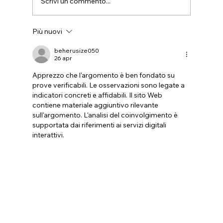
Scrivi un commento...
Più nuovi
FESTEGGIARE PER NON DIMENTICARE
beherusize050
26 apr
Apprezzo che l'argomento è ben fondato su 
prove verificabili. Le osservazioni sono legate a 
indicatori concreti e affidabili. Il sito Web 
contiene materiale aggiuntivo rilevante 
sull'argomento. L'analisi del coinvolgimento è 
supportata dai riferimenti ai servizi digitali 
interattivi.